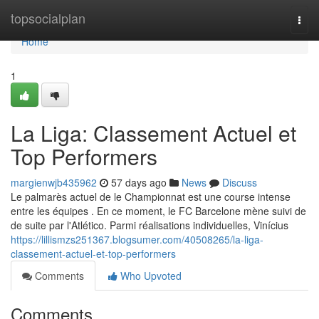
Home
topsocialplan
Togg
navi
Home
1
La Liga: Classement Actuel et
Top Performers
margienwjb435962
57 days ago
News
Discuss
Le palmarès actuel de le Championnat est une course intense
entre les équipes . En ce moment, le FC Barcelone mène suivi de
de suite par l'Atlético. Parmi réalisations individuelles, Vinícius
https://lillismzs251367.blogsumer.com/40508265/la-liga-
classement-actuel-et-top-performers
Comments
Who Upvoted
Comments