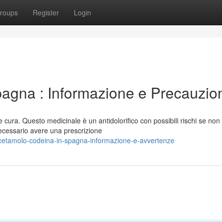
roups
Register
Login
agna : Informazione e Precauzio
cura. Questo medicinale è un antidolorifico con possibili rischi se non
necessario avere una prescrizione
cetamolo-codeina-in-spagna-informazione-e-avvertenze