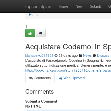
Home
topsocialplan
Home
New
Submit
G
Home
1
Acquistare Codamol in Sp
kianabzwc517958
53 days ago
News
Discuss
L'acquisto di Paracetamolo-Codeina in Spagna richiede 
utilizzato sotto indicazione medica. Generalmente, è 
https://bookmarksurl.com/story7285416/ottenere-para
Comments
Who Upvoted
Comments
Submit a Comment
No HTML