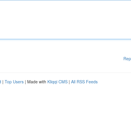
Rep
d
|
Top Users
| Made with
Kliqqi CMS
|
All RSS Feeds