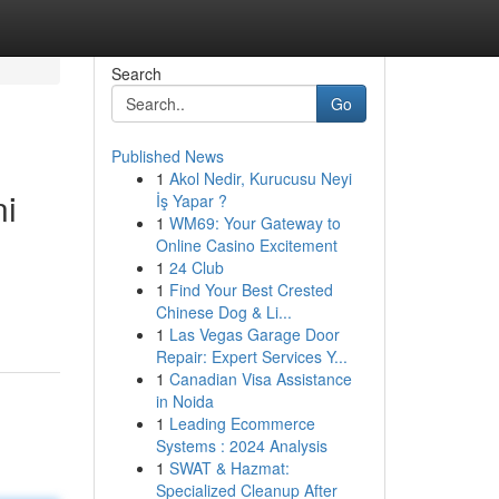
Search
Go
Published News
1
Akol Nedir, Kurucusu Neyi
ni
İş Yapar ?
1
WM69: Your Gateway to
Online Casino Excitement
1
24 Club
1
Find Your Best Crested
Chinese Dog & Li...
1
Las Vegas Garage Door
Repair: Expert Services Y...
1
Canadian Visa Assistance
in Noida
1
Leading Ecommerce
Systems : 2024 Analysis
1
SWAT & Hazmat:
Specialized Cleanup After