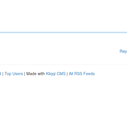
Rep
d
|
Top Users
| Made with
Kliqqi CMS
|
All RSS Feeds