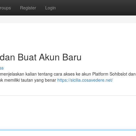
roups
Register
Login
t dan Buat Akun Baru
ss
n menjelaskan kalian tentang cara akses ke akun Platform Sohibslot dan
ntuk memiliki tautan yang benar
https://sicilia.cosavedere.net/