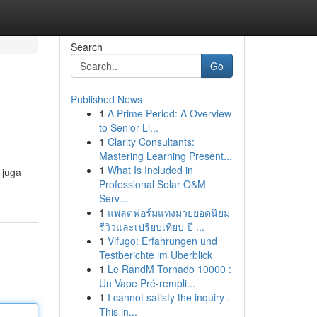
Search
Go
Published News
1
A Prime Period: A Overview
to Senior Li...
1
Clarity Consultants:
Mastering Learning Present...
1
What Is Included in
 juga
Professional Solar O&M
Serv...
1
แพลตฟอร์มแทงมวยยอดนิยม
รีวิวและเปรียบเทียบ ปี ...
1
Vifugo: Erfahrungen und
Testberichte im Überblick
1
Le RandM Tornado 10000 :
Un Vape Pré-rempli...
1
I cannot satisfy the inquiry .
This in...