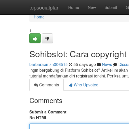
Home
topsocialplan
Home
New
Submit
G
Home
1
Sohibslot: Cara copyrigh
barbarabmzn006515
55 days ago
News
Discu
Ingin bergabung di Platform Sohibslot? Artikel ini aka
tutorial mendaftarkan diri registrasi terkini. Periksa u
Comments
Who Upvoted
Comments
Submit a Comment
No HTML