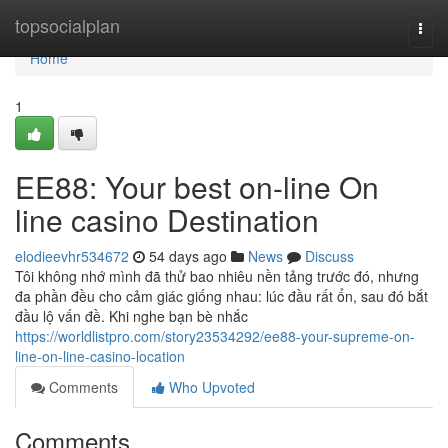
Home
topsocialplan
Togg
navi
Home
1
EE88: Your best on-line On
line casino Destination
elodieevhr534672
54 days ago
News
Discuss
Tôi không nhớ mình đã thử bao nhiêu nền tảng trước đó, nhưng
đa phần đều cho cảm giác giống nhau: lúc đầu rất ổn, sau đó bắt
đầu lộ vấn đề. Khi nghe bạn bè nhắc
https://worldlistpro.com/story23534292/ee88-your-supreme-on-
line-on-line-casino-location
Comments
Who Upvoted
Comments