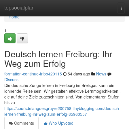
Home
topsocialplan
Togg
navi
Home
1
Deutsch lernen Freiburg: Ihr
Weg zum Erfolg
formation-continue-fribo420115
54 days ago
News
Discuss
Die deutsche Zunge lernen in Freiburg im Breisgau kann ein
lohnende Reise sein. Wir gestalten effektive Lernmöglichkeiten ,
die auf deine Ziele zugeschnitten sind. Von elementaren Stufen
bis zu
https://coursdelanguesgruyre200758.tinyblogging.com/deutsch-
lernen-freiburg-ihr-weg-zum-erfolg-85960557
Comments
Who Upvoted