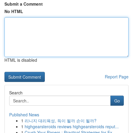
Submit a Comment
No HTML
HTML is disabled
Report Page
Search
Go
Published News
1
리니지 대리육성, 득이 될까 손이 될까?
1
highgearsteroids reviews highgearsteroids reput...
1
Crush Your Papers : Practical Strategies for Ex...