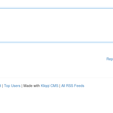
Rep
d
|
Top Users
| Made with
Kliqqi CMS
|
All RSS Feeds