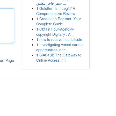
سفر فاخر تنطلق ...
1
Golotter: Is It Legit? A
Comprehensive Review
1
Cream888 Register: Your
Complete Guide
1
Obtain Four-Acetoxy-
copyright Digitally : A...
1
how to recover lost bitcoin
1
Investigating varied career
opportunities in th...
1
SIAP4DI: The Gateway to
Online Access in t...
ort Page