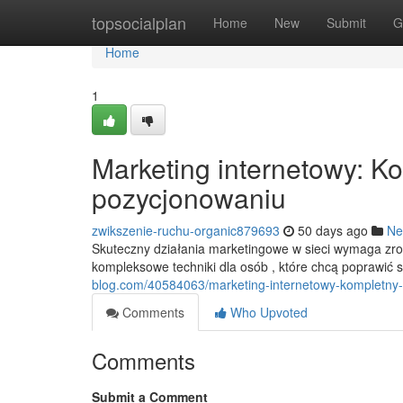
Home
topsocialplan
Home
New
Submit
G
Home
1
Marketing internetowy: K
pozycjonowaniu
zwikszenie-ruchu-organic879693
50 days ago
Ne
Skuteczny działania marketingowe w sieci wymaga zro
kompleksowe techniki dla osób , które chcą poprawić 
blog.com/40584063/marketing-internetowy-kompletny
Comments
Who Upvoted
Comments
Submit a Comment