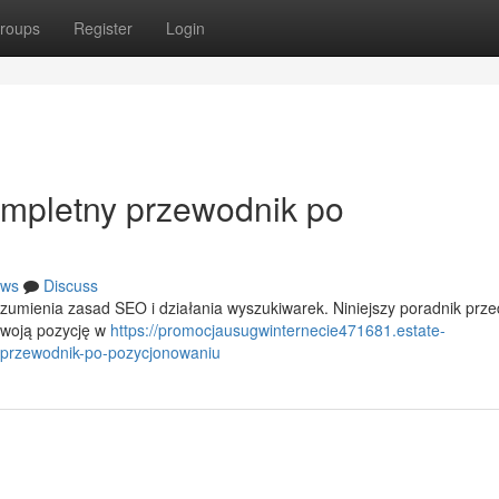
roups
Register
Login
ompletny przewodnik po
ws
Discuss
zumienia zasad SEO i działania wyszukiwarek. Niniejszy poradnik prze
swoją pozycję w
https://promocjausugwinternecie471681.estate-
-przewodnik-po-pozycjonowaniu