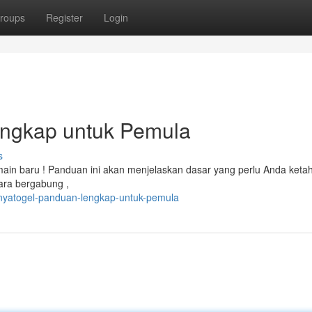
roups
Register
Login
engkap untuk Pemula
s
ain baru ! Panduan ini akan menjelaskan dasar yang perlu Anda ketah
ara bergabung ,
onyatogel-panduan-lengkap-untuk-pemula