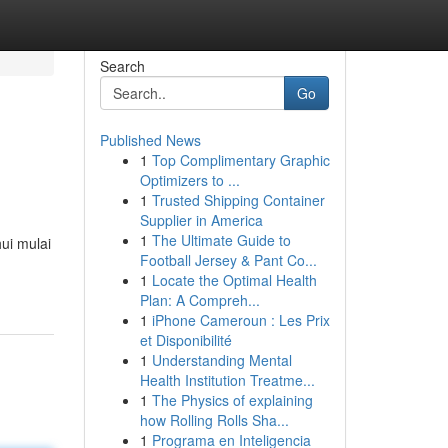
Search
Go
Published News
1
Top Complimentary Graphic
Optimizers to ...
1
Trusted Shipping Container
Supplier in America
1
The Ultimate Guide to
ui mulai
Football Jersey & Pant Co...
1
Locate the Optimal Health
Plan: A Compreh...
1
iPhone Cameroun : Les Prix
et Disponibilité
1
Understanding Mental
Health Institution Treatme...
1
The Physics of explaining
how Rolling Rolls Sha...
1
Programa en Inteligencia