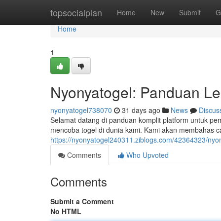
Home
topsocialplan
Home
New
Submit
G
Home
1
Nyonyatogel: Panduan L
nyonyatogel738070
31 days ago
News
Discus
Selamat datang di panduan komplit platform untuk pem
mencoba togel di dunia kami. Kami akan membahas c
https://nyonyatogel240311.ziblogs.com/42364323/ny
Comments
Who Upvoted
Comments
Submit a Comment
No HTML