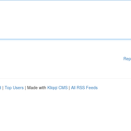
Rep
d
|
Top Users
| Made with
Kliqqi CMS
|
All RSS Feeds