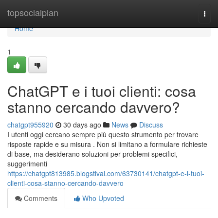
Home
topsocialplan
Togg
navi
Home
1
ChatGPT e i tuoi clienti: cosa
stanno cercando davvero?
chatgpt955920
30 days ago
News
Discuss
I utenti oggi cercano sempre più questo strumento per trovare
risposte rapide e su misura . Non si limitano a formulare richieste
di base, ma desiderano soluzioni per problemi specifici,
suggerimenti
https://chatgpt813985.blogstival.com/63730141/chatgpt-e-i-tuoi-
clienti-cosa-stanno-cercando-davvero
Comments
Who Upvoted