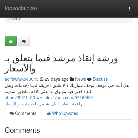
Home
topsocialplan
Togg
navi
Home
1
ورشة إنقاذ مرشد فيما يتعلق بـ
والأسعار
aoifewfwx840043
29 days ago
News
Discuss
هل أنت في موقف توقف سيارتك ؟ لا تقلق ! فريقنا لدينا {خدمات ونش
انقاذ احترافية موثوق بها على كافة مناطق المدينة
https://6971150.wikitelevisions.com/9716055/
رافعة_إنقاذ_دليل_شامل_لخدمات_والأسعار
Comments
Who Upvoted
Comments